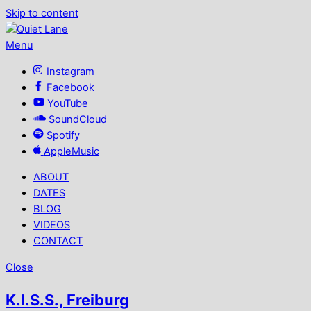
Skip to content
Menu
Instagram
Facebook
YouTube
SoundCloud
Spotify
AppleMusic
ABOUT
DATES
BLOG
VIDEOS
CONTACT
Close
K.I.S.S., Freiburg